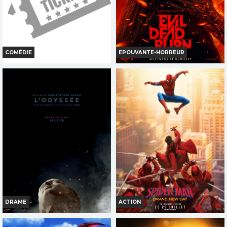
COMÉDIE
EPOUVANTE-HORREUR
LES VACANCES DE GOLO ET
EVIL DEAD BURN
RITCHIE
Horaires et Infos
Horaires et Infos
Bande-annonce
Bande-annonce
Réservation
Réservation
INT. -16ans
TOUT PUBLIC
DRAME
ACTION
L ODYSSEE
SPIDER MAN BRAND NEW DAY