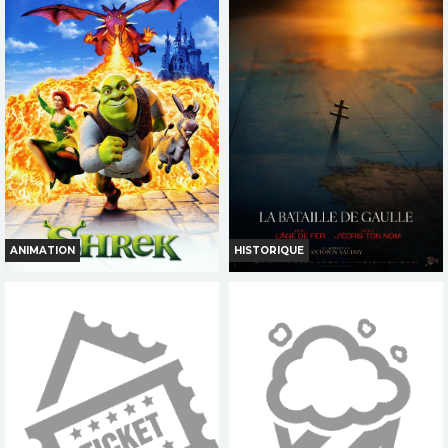
Horaires et Infos
Horaires et Infos
Bande-annonce
Bande-annonce
Réservation
Réservation
INT. -12ans
TOUT PUBLIC
ANIMATION
HISTORIQUE
SHREK
LA BATAILLE DE GAULLE J
ECRIS TON NOM
Horaires et Infos
Horaires et Infos
Bande-annonce
Bande-annonce
Réservation
Réservation