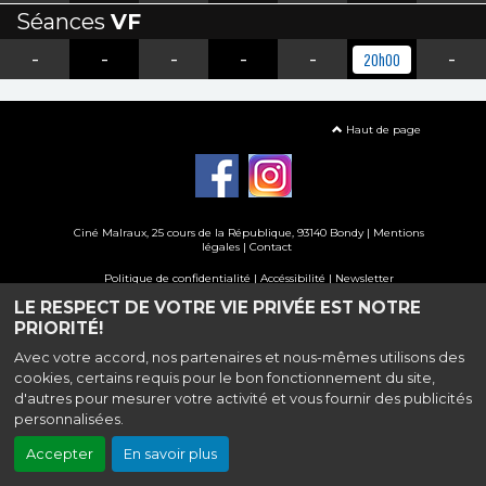
Séances
VF
-
-
-
-
-
-
20h00
Haut de page
Ciné Malraux
, 25 cours de la République, 93140 Bondy |
Mentions
légales
|
Contact
Politique de confidentialité
|
Accéssibilité
|
Newsletter
LE RESPECT DE VOTRE VIE PRIVÉE EST NOTRE
Création site internet www.erakys.com
PRIORITÉ!
Avec votre accord, nos partenaires et nous-mêmes utilisons des
cookies, certains requis pour le bon fonctionnement du site,
d'autres pour mesurer votre activité et vous fournir des publicités
personnalisées.
Accepter
En savoir plus