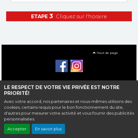
3
ETAPE
Cliquez sur l'horaire
Haut de page
Ciné Malraux
, 25 cours de la République, 93140 Bondy |
Mentions
légales
|
Contact
LE RESPECT DE VOTRE VIE PRIVÉE EST NOTRE
PRIORITÉ!
Politique de confidentialité
|
Accéssibilité
|
Newsletter
Avec votre accord, nos partenaires et nous-mêmes utilisons des
Création site internet www.erakys.com
cookies, certains requis pour le bon fonctionnement du site,
d'autres pour mesurer votre activité et vous fournir des publicités
personnalisées.
Accepter
En savoir plus