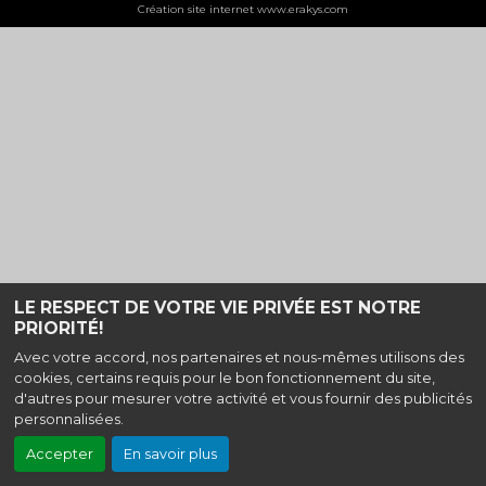
Création site internet www.erakys.com
LE RESPECT DE VOTRE VIE PRIVÉE EST NOTRE
PRIORITÉ!
Avec votre accord, nos partenaires et nous-mêmes utilisons des
cookies, certains requis pour le bon fonctionnement du site,
d'autres pour mesurer votre activité et vous fournir des publicités
personnalisées.
Accepter
En savoir plus