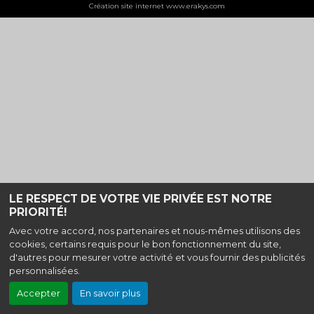
Création site internet www.erakys.com
LE RESPECT DE VOTRE VIE PRIVÉE EST NOTRE
PRIORITÉ!
Avec votre accord, nos partenaires et nous-mêmes utilisons des
cookies, certains requis pour le bon fonctionnement du site,
d'autres pour mesurer votre activité et vous fournir des publicités
personnalisées.
Accepter
En savoir plus