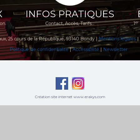
X
INFOS PRATIQUES
er
ion.
Contact, Accès, Tarifs...
1
aux
, 25 cours de la République, 93140 Bondy |
Mentions légales
|
Politique de confidentialité
|
Accéssibilité
|
Newsletter
Création site internet www.erakys.com