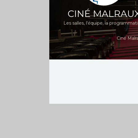
CINÉ MALRAU
Les salles, l'équipe, la programmat
Ciné Malr