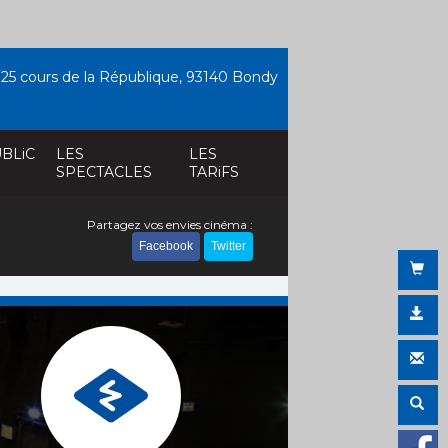
25 cours de la République, 93140 Bondy
BLiC
LES
LES
SPECTACLES
TARiFS
Partagez vos envies cinéma :
Facebook
Twitter