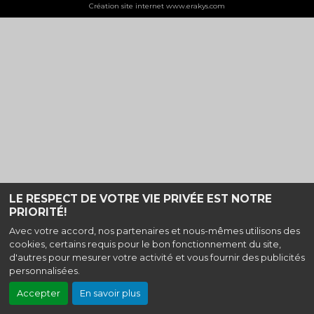
Création site internet www.erakys.com
LE RESPECT DE VOTRE VIE PRIVÉE EST NOTRE
PRIORITÉ!
Avec votre accord, nos partenaires et nous-mêmes utilisons des
cookies, certains requis pour le bon fonctionnement du site,
d'autres pour mesurer votre activité et vous fournir des publicités
personnalisées.
Accepter
En savoir plus