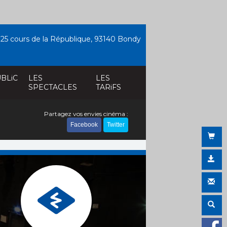
25 cours de la République, 93140 Bondy
BLiC
LES
LES
SPECTACLES
TARiFS
Partagez vos envies cinéma :
Facebook
Twitter