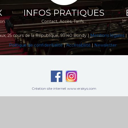
X
INFOS PRATIQUES
er
ion.
Contact, Accès, Tarifs...
1
aux
, 25 cours de la République, 93140 Bondy |
Mentions légales
|
Politique de confidentialité
|
Accéssibilité
|
Newsletter
Création site internet www.erakys.com