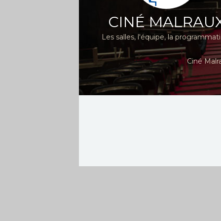
CINÉ MALRAU
Les salles, l'équipe, la programmat
Ciné Malr