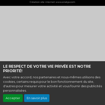
Création site internet www.erakys.com
LE RESPECT DE VOTRE VIE PRIVÉE EST NOTRE
PRIORITÉ!
Avec votre accord, nos partenaires et nous-mêmes utilisons des
cookies, certains requis pour le bon fonctionnement du site,
d'autres pour mesurer votre activité et vous fournir des publicités
personnalisées.
Accepter
En savoir plus