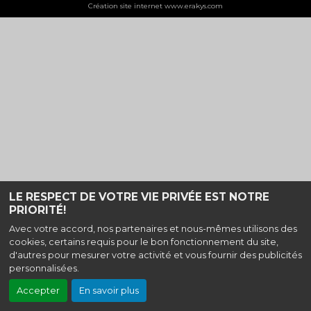
Création site internet www.erakys.com
LE RESPECT DE VOTRE VIE PRIVÉE EST NOTRE
PRIORITÉ!
Avec votre accord, nos partenaires et nous-mêmes utilisons des
cookies, certains requis pour le bon fonctionnement du site,
d'autres pour mesurer votre activité et vous fournir des publicités
personnalisées.
Accepter
En savoir plus