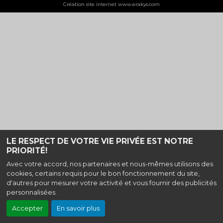
Création site internet www.erakys.com
LE RESPECT DE VOTRE VIE PRIVÉE EST NOTRE
PRIORITÉ!
Avec votre accord, nos partenaires et nous-mêmes utilisons des
cookies, certains requis pour le bon fonctionnement du site,
d'autres pour mesurer votre activité et vous fournir des publicités
personnalisées.
Accepter
En savoir plus