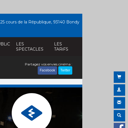
25 cours de la République, 93140 Bondy
BLiC
LES
LES
SPECTACLES
TARiFS
Partagez vos envies cinéma :
Facebook
Twitter