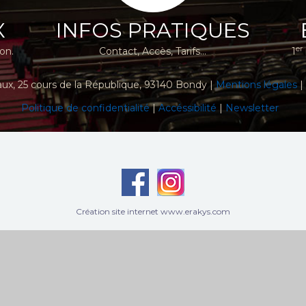
X
INFOS PRATIQUES
er
ion.
Contact, Accès, Tarifs...
1
aux
, 25 cours de la République, 93140 Bondy |
Mentions légales
|
Politique de confidentialité
|
Accéssibilité
|
Newsletter
Création site internet www.erakys.com