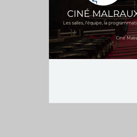
CINÉ MALRAU
Les salles, l'équipe, la programmat
Ciné Malr