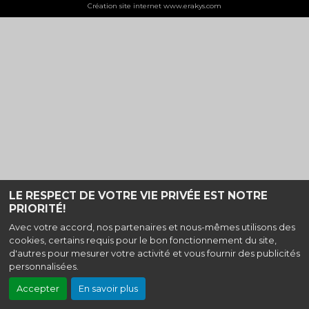
Création site internet www.erakys.com
LE RESPECT DE VOTRE VIE PRIVÉE EST NOTRE
PRIORITÉ!
Avec votre accord, nos partenaires et nous-mêmes utilisons des
cookies, certains requis pour le bon fonctionnement du site,
d'autres pour mesurer votre activité et vous fournir des publicités
personnalisées.
Accepter
En savoir plus