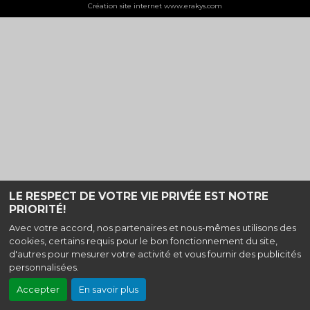
Création site internet www.erakys.com
LE RESPECT DE VOTRE VIE PRIVÉE EST NOTRE
PRIORITÉ!
Avec votre accord, nos partenaires et nous-mêmes utilisons des
cookies, certains requis pour le bon fonctionnement du site,
d'autres pour mesurer votre activité et vous fournir des publicités
personnalisées.
Accepter
En savoir plus