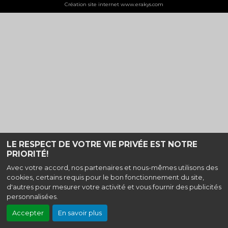
Création site internet www.erakys.com
LE RESPECT DE VOTRE VIE PRIVÉE EST NOTRE
PRIORITÉ!
Avec votre accord, nos partenaires et nous-mêmes utilisons des
cookies, certains requis pour le bon fonctionnement du site,
d'autres pour mesurer votre activité et vous fournir des publicités
personnalisées.
Accepter
En savoir plus