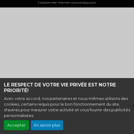
Création site internet www.erakys.com
LE RESPECT DE VOTRE VIE PRIVÉE EST NOTRE
PRIORITÉ!
Avec votre accord, nos partenaires et nous-mêmes utilisons des
cookies, certains requis pour le bon fonctionnement du site,
d'autres pour mesurer votre activité et vous fournir des publicités
personnalisées.
Accepter
En savoir plus