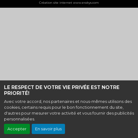
Création site internet www.erakys.com
LE RESPECT DE VOTRE VIE PRIVÉE EST NOTRE
PRIORITÉ!
Avec votre accord, nos partenaires et nous-mêmes utilisons des
cookies, certains requis pour le bon fonctionnement du site,
d'autres pour mesurer votre activité et vous fournir des publicités
personnalisées.
Accepter
En savoir plus