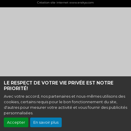
Création site internet www.erakys.com
LE RESPECT DE VOTRE VIE PRIVÉE EST NOTRE
PRIORITÉ!
Avec votre accord, nos partenaires et nous-mêmes utilisons des
cookies, certains requis pour le bon fonctionnement du site,
d'autres pour mesurer votre activité et vous fournir des publicités
personnalisées.
Accepter
En savoir plus