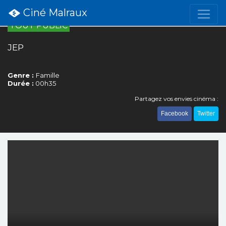
Ciné Malraux
TOUT PUBLIC
JEP
Genre :
Famille
Durée :
00h35
Partagez vos envies cinéma :
Facebook
Twitter