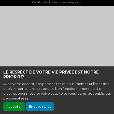
Création site internet www.erakys.com
LE RESPECT DE VOTRE VIE PRIVÉE EST NOTRE
PRIORITÉ!
Avec votre accord, nos partenaires et nous-mêmes utilisons des
cookies, certains requis pour le bon fonctionnement du site,
d'autres pour mesurer votre activité et vous fournir des publicités
personnalisées.
Accepter
En savoir plus