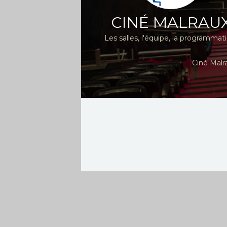
CINÉ MALRAU
Les salles, l'équipe, la programmat
Ciné Malr