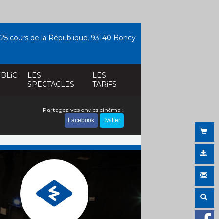
25 cours de la République, 93140 Bondy
BLiC
LES
LES
SPECTACLES
TARiFS
Partagez vos envies cinéma :
Facebook
Twitter