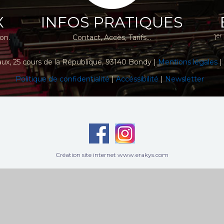
X
INFOS PRATIQUES
er
ion.
Contact, Accès, Tarifs...
1
aux
, 25 cours de la République, 93140 Bondy |
Mentions légales
|
Politique de confidentialité
|
Accéssibilité
|
Newsletter
Création site internet www.erakys.com