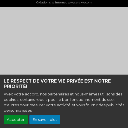
Création site internet www.erakys.com
LE RESPECT DE VOTRE VIE PRIVÉE EST NOTRE
PRIORITÉ!
Avec votre accord, nos partenaires et nous-mêmes utilisons des
cookies, certains requis pour le bon fonctionnement du site,
d'autres pour mesurer votre activité et vous fournir des publicités
personnalisées.
Accepter
En savoir plus