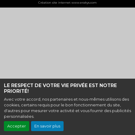
Création site internet www.erakys.com
LE RESPECT DE VOTRE VIE PRIVÉE EST NOTRE
PRIORITÉ!
Avec votre accord, nos partenaires et nous-mêmes utilisons des
cookies, certains requis pour le bon fonctionnement du site,
d'autres pour mesurer votre activité et vous fournir des publicités
personnalisées.
Accepter
En savoir plus