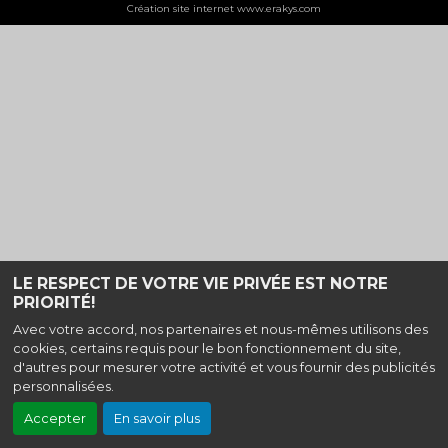
Création site internet www.erakys.com
LE RESPECT DE VOTRE VIE PRIVÉE EST NOTRE
PRIORITÉ!
Avec votre accord, nos partenaires et nous-mêmes utilisons des
cookies, certains requis pour le bon fonctionnement du site,
d'autres pour mesurer votre activité et vous fournir des publicités
personnalisées.
Accepter
En savoir plus