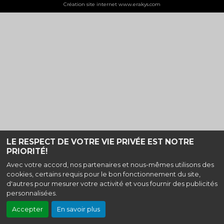
Création site internet www.erakys.com
LE RESPECT DE VOTRE VIE PRIVÉE EST NOTRE
PRIORITÉ!
Avec votre accord, nos partenaires et nous-mêmes utilisons des
cookies, certains requis pour le bon fonctionnement du site,
d'autres pour mesurer votre activité et vous fournir des publicités
personnalisées.
Accepter
En savoir plus