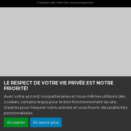
Création site internet www.erakys.com
LE RESPECT DE VOTRE VIE PRIVÉE EST NOTRE
PRIORITÉ!
Avec votre accord, nos partenaires et nous-mêmes utilisons des
cookies, certains requis pour le bon fonctionnement du site,
d'autres pour mesurer votre activité et vous fournir des publicités
personnalisées.
Accepter
En savoir plus