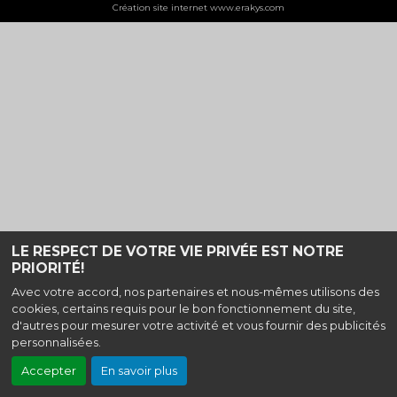
Création site internet www.erakys.com
LE RESPECT DE VOTRE VIE PRIVÉE EST NOTRE
PRIORITÉ!
Avec votre accord, nos partenaires et nous-mêmes utilisons des
cookies, certains requis pour le bon fonctionnement du site,
d'autres pour mesurer votre activité et vous fournir des publicités
personnalisées.
Accepter
En savoir plus