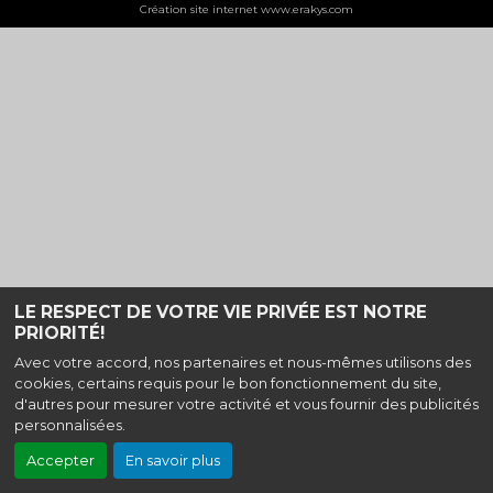
Création site internet www.erakys.com
LE RESPECT DE VOTRE VIE PRIVÉE EST NOTRE
PRIORITÉ!
Avec votre accord, nos partenaires et nous-mêmes utilisons des
cookies, certains requis pour le bon fonctionnement du site,
d'autres pour mesurer votre activité et vous fournir des publicités
personnalisées.
Accepter
En savoir plus