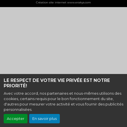
Création site internet www.erakys.com
LE RESPECT DE VOTRE VIE PRIVÉE EST NOTRE
PRIORITÉ!
Avec votre accord, nos partenaires et nous-mêmes utilisons des
cookies, certains requis pour le bon fonctionnement du site,
d'autres pour mesurer votre activité et vous fournir des publicités
personnalisées.
Accepter
En savoir plus