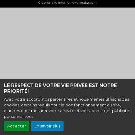
Création site internet www.erakys.com
LE RESPECT DE VOTRE VIE PRIVÉE EST NOTRE
PRIORITÉ!
Avec votre accord, nos partenaires et nous-mêmes utilisons des
cookies, certains requis pour le bon fonctionnement du site,
d'autres pour mesurer votre activité et vous fournir des publicités
personnalisées.
Accepter
En savoir plus