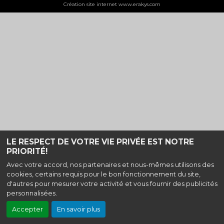
Création site internet www.erakys.com
LE RESPECT DE VOTRE VIE PRIVÉE EST NOTRE
PRIORITÉ!
Avec votre accord, nos partenaires et nous-mêmes utilisons des
cookies, certains requis pour le bon fonctionnement du site,
d'autres pour mesurer votre activité et vous fournir des publicités
personnalisées.
Accepter
En savoir plus