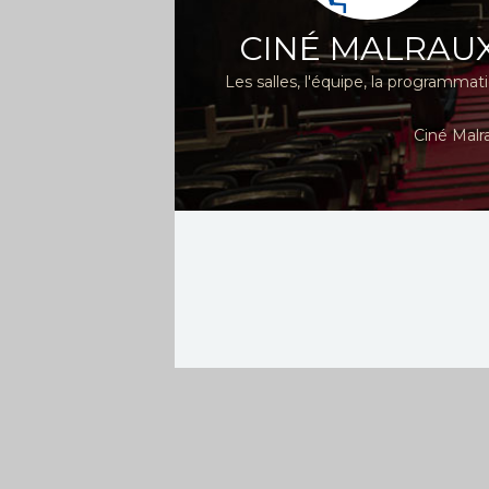
CINÉ MALRAU
Les salles, l'équipe, la programmat
Ciné Malr