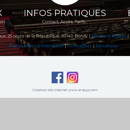
X
INFOS PRATIQUES
er
ion.
Contact, Accès, Tarifs...
1
aux
, 25 cours de la République, 93140 Bondy |
Mentions légales
|
Politique de confidentialité
|
Accéssibilité
|
Newsletter
Création site internet www.erakys.com