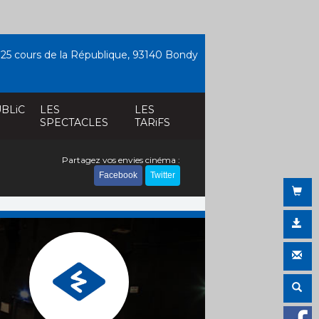
25 cours de la République, 93140 Bondy
BLiC
LES
LES
SPECTACLES
TARiFS
Partagez vos envies cinéma :
Facebook
Twitter