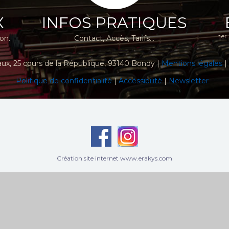
X
INFOS PRATIQUES
er
ion.
Contact, Accès, Tarifs...
1
aux
, 25 cours de la République, 93140 Bondy |
Mentions légales
|
Politique de confidentialité
|
Accéssibilité
|
Newsletter
Création site internet www.erakys.com