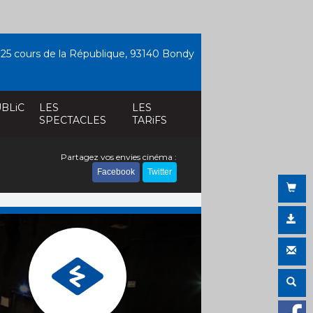
25 cours de la République, 93140 Bondy
BLiC
LES
LES
SPECTACLES
TARiFS
Partagez vos envies cinéma :
Facebook
Twitter