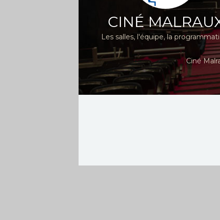
CINÉ MALRAU
Les salles, l'équipe, la programmat
Ciné Malr