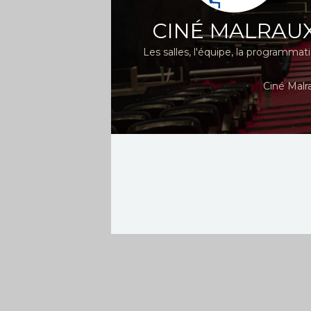
CINÉ MALRAU
Les salles, l'équipe, la programmat
Ciné Malr