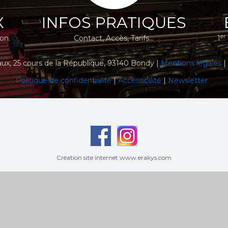
X
INFOS PRATIQUES
er
ion.
Contact, Accès, Tarifs...
1
aux
, 25 cours de la République, 93140 Bondy |
Mentions légales
|
Politique de confidentialité
|
Accéssibilité
|
Newsletter
Création site internet www.erakys.com