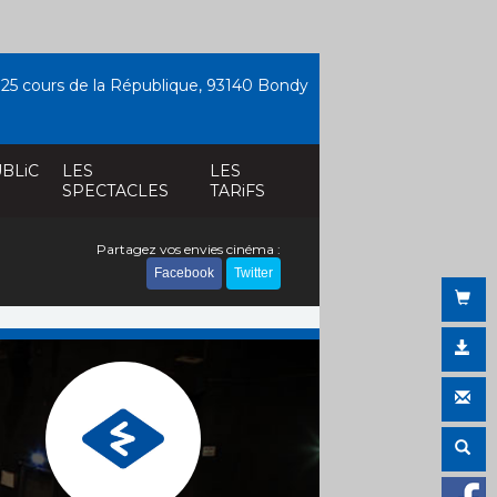
25 cours de la République, 93140 Bondy
BLiC
LES
LES
SPECTACLES
TARiFS
Partagez vos envies cinéma :
Facebook
Twitter