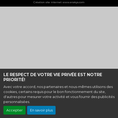
Création site internet www.erakys.com
LE RESPECT DE VOTRE VIE PRIVÉE EST NOTRE
PRIORITÉ!
Avec votre accord, nos partenaires et nous-mêmes utilisons des
cookies, certains requis pour le bon fonctionnement du site,
d'autres pour mesurer votre activité et vous fournir des publicités
personnalisées.
Accepter
En savoir plus