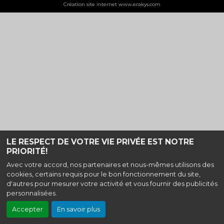
Création site internet www.erakys.com
LE RESPECT DE VOTRE VIE PRIVÉE EST NOTRE
PRIORITÉ!
Avec votre accord, nos partenaires et nous-mêmes utilisons des
cookies, certains requis pour le bon fonctionnement du site,
d'autres pour mesurer votre activité et vous fournir des publicités
personnalisées.
Accepter
En savoir plus