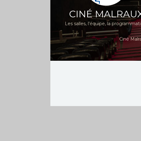
CINÉ MALRAU
Les salles, l'équipe, la programmat
Ciné Malr