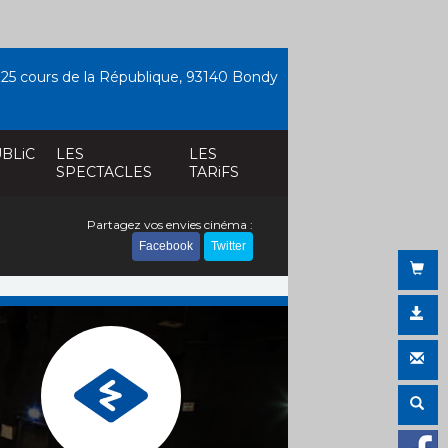
25 cours de la République, 93140 Bondy
BLiC
LES
LES
SPECTACLES
TARiFS
Partagez vos envies cinéma :
Facebook
Twitter