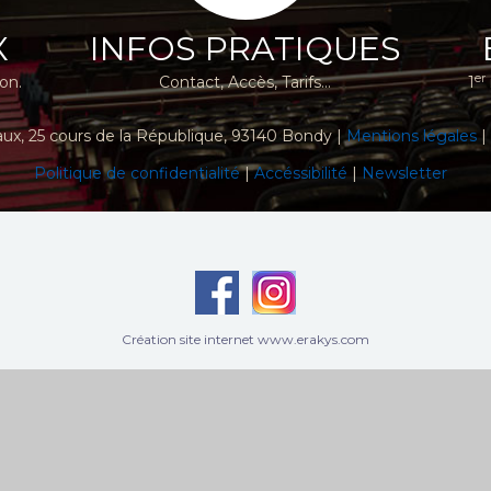
X
INFOS PRATIQUES
er
ion.
Contact, Accès, Tarifs...
1
aux
, 25 cours de la République, 93140 Bondy |
Mentions légales
|
Politique de confidentialité
|
Accéssibilité
|
Newsletter
Création site internet www.erakys.com