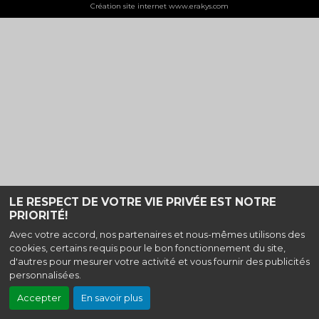
Création site internet www.erakys.com
LE RESPECT DE VOTRE VIE PRIVÉE EST NOTRE
PRIORITÉ!
Avec votre accord, nos partenaires et nous-mêmes utilisons des
cookies, certains requis pour le bon fonctionnement du site,
d'autres pour mesurer votre activité et vous fournir des publicités
personnalisées.
Accepter
En savoir plus