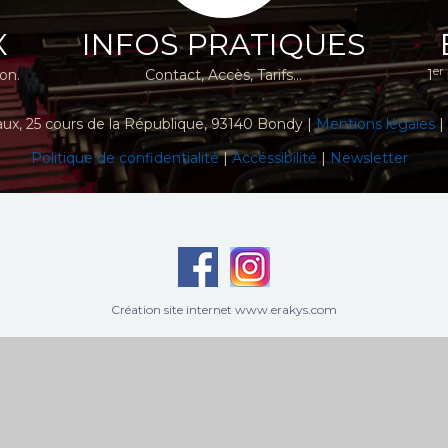
X
INFOS PRATIQUES
er
ion.
Contact, Accès, Tarifs...
1
aux
, 25 cours de la République, 93140 Bondy |
Mentions légales
|
Politique de confidentialité
|
Accéssibilité
|
Newsletter
Création site internet www.erakys.com