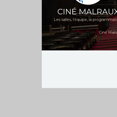
CINÉ MALRAU
Les salles, l'équipe, la programmat
Ciné Malr