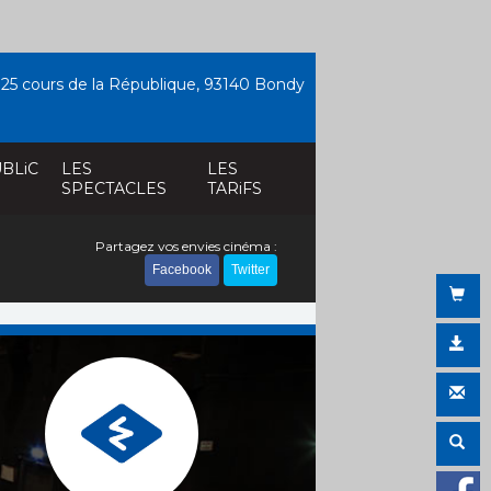
25 cours de la République, 93140 Bondy
BLiC
LES
LES
SPECTACLES
TARiFS
Partagez vos envies cinéma :
Facebook
Twitter