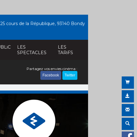
25 cours de la République, 93140 Bondy
BLiC
LES
LES
SPECTACLES
TARiFS
Partagez vos envies cinéma :
Facebook
Twitter