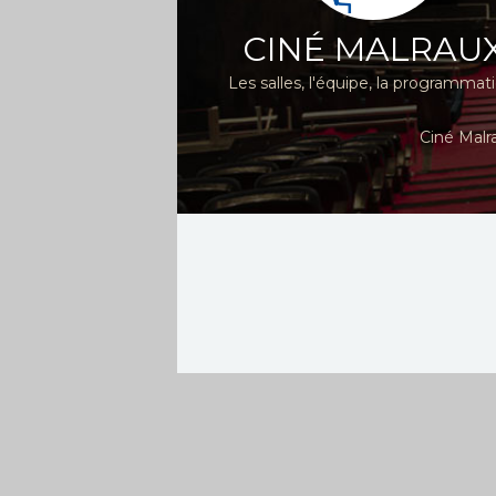
CINÉ MALRAU
Les salles, l'équipe, la programmat
Ciné Malr