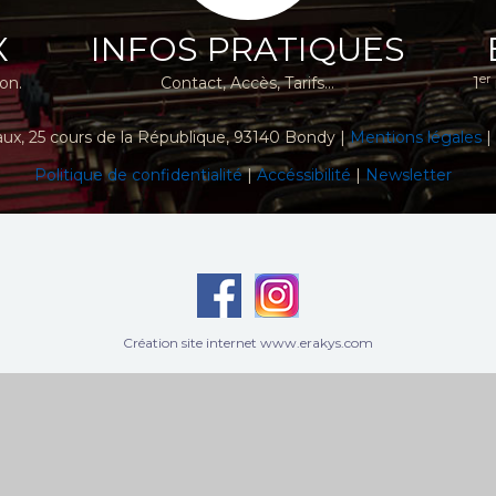
X
INFOS PRATIQUES
er
ion.
Contact, Accès, Tarifs...
1
aux
, 25 cours de la République, 93140 Bondy |
Mentions légales
|
Politique de confidentialité
|
Accéssibilité
|
Newsletter
Création site internet www.erakys.com