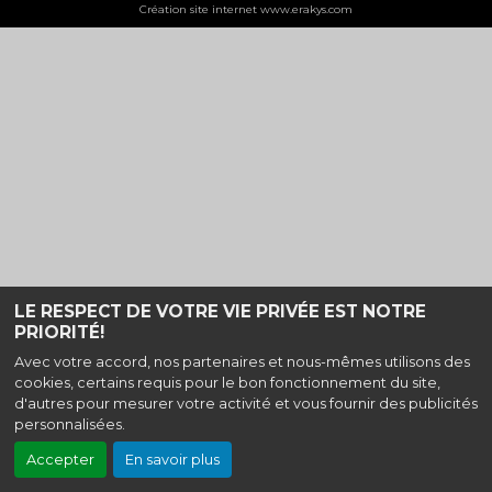
Création site internet www.erakys.com
LE RESPECT DE VOTRE VIE PRIVÉE EST NOTRE
PRIORITÉ!
Avec votre accord, nos partenaires et nous-mêmes utilisons des
cookies, certains requis pour le bon fonctionnement du site,
d'autres pour mesurer votre activité et vous fournir des publicités
personnalisées.
Accepter
En savoir plus