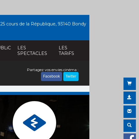
25 cours de la République, 93140 Bondy
BLiC
LES
LES
SPECTACLES
TARiFS
Partagez vos envies cinéma :
Facebook
Twitter