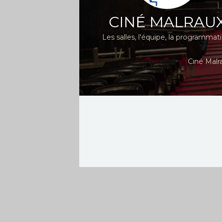
CINÉ MALRAU
Les salles, l'équipe, la programmat
Ciné Malr