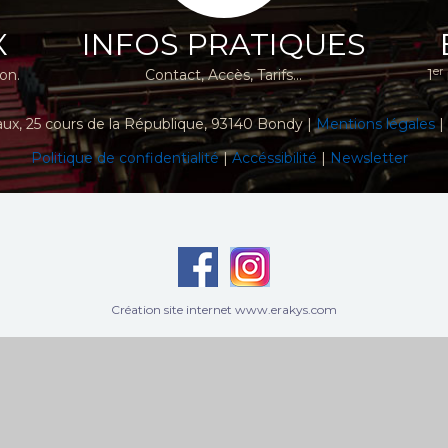
X
INFOS PRATIQUES
er
ion.
Contact, Accès, Tarifs...
1
aux
, 25 cours de la République, 93140 Bondy |
Mentions légales
|
Politique de confidentialité
|
Accéssibilité
|
Newsletter
Création site internet www.erakys.com