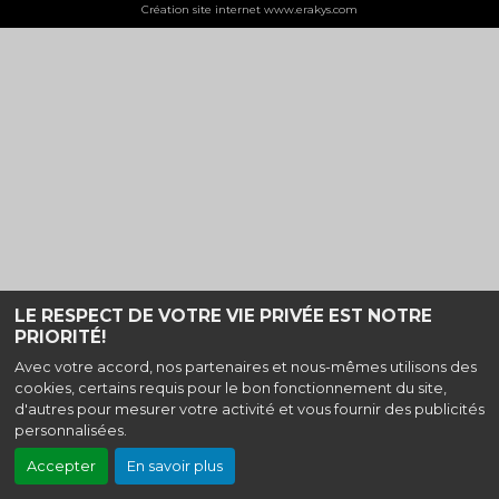
Création site internet www.erakys.com
LE RESPECT DE VOTRE VIE PRIVÉE EST NOTRE
PRIORITÉ!
Avec votre accord, nos partenaires et nous-mêmes utilisons des
cookies, certains requis pour le bon fonctionnement du site,
d'autres pour mesurer votre activité et vous fournir des publicités
personnalisées.
Accepter
En savoir plus