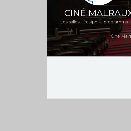
CINÉ MALRAU
Les salles, l'équipe, la programmat
Ciné Malr