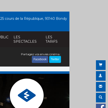
25 cours de la République, 93140 Bondy
BLiC
LES
LES
SPECTACLES
TARiFS
Partagez vos envies cinéma :
Facebook
Twitter