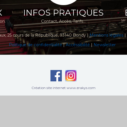
X
INFOS PRATIQUES
er
ion.
Contact, Accès, Tarifs...
1
aux
, 25 cours de la République, 93140 Bondy |
Mentions légales
|
Politique de confidentialité
|
Accéssibilité
|
Newsletter
Création site internet www.erakys.com